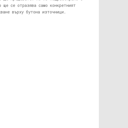
р ще се отразява само конкретният
кване върху бутона източници.