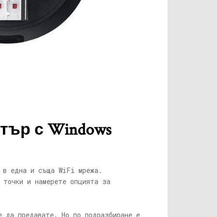
ютър с Windows
 в една и съща WiFi мрежа.
 точки и намерете опцията за
е да предавате. Но по подразбиране е