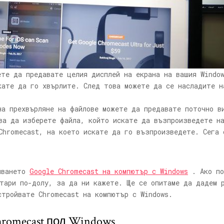
те да предавате целия дисплей на екрана на вашия Window
кате да го хвърлите. След това можете да се насладите н
а прехвърляне на файлове можете да предавате поточно в
ва да изберете файла, който искате да възпроизведете на
Chromecast, на което искате да го възпроизведете. Сега 
ойването
Google Chromecast на компютър с Windows
. Ако по
тари по-долу, за да ни кажете. Ще се опитаме да дадем р
стройвате Chromecast на компютър с Windows.
hromecast под Windows