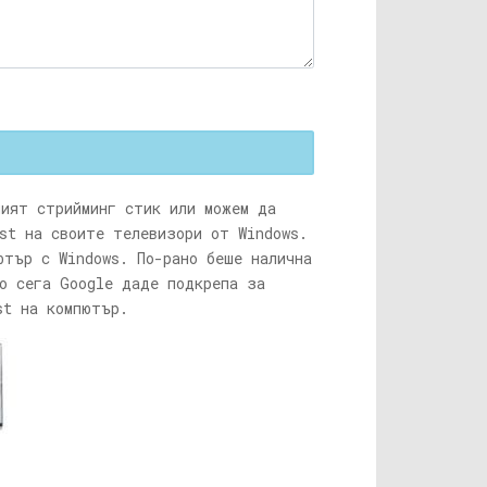
ният стрийминг стик или можем да
st на своите телевизори от Windows.
ютър с Windows. По-рано беше налична
Но сега Google даде подкрепа за
st на компютър.