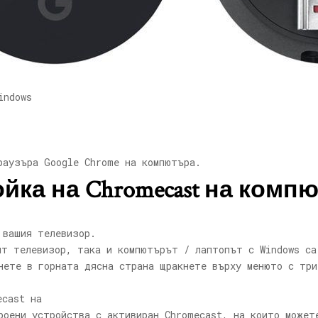
indows
раузъра Google Chrome на компютъра.
йка на Chromecast на комп
 вашия телевизор.
ят телевизор, така и компютърът / лаптопът с Windows са
нете в горната дясна страна щракнете върху менюто с три
роени устройства с активиран Chromecast, на които может