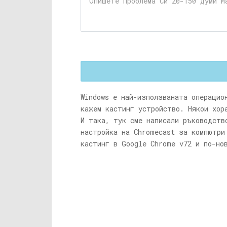
Windows е най-използваната операцио
кажем кастинг устройство. Някои хор
И така, тук сме написали ръководств
настройка на Chromecast за компютри
кастинг в Google Chrome v72 и по-но