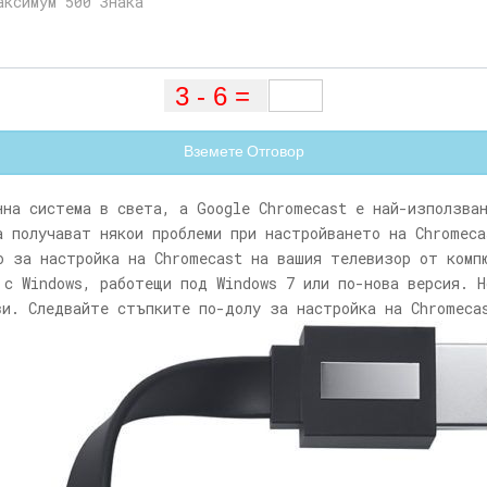
Вземете Отговор
нна система в света, а Google Chromecast е най-използва
а получават някои проблеми при настройването на Chromeca
о за настройка на Chromecast на вашия телевизор от комп
 с Windows, работещи под Windows 7 или по-нова версия. 
ви. Следвайте стъпките по-долу за настройка на Chromeca