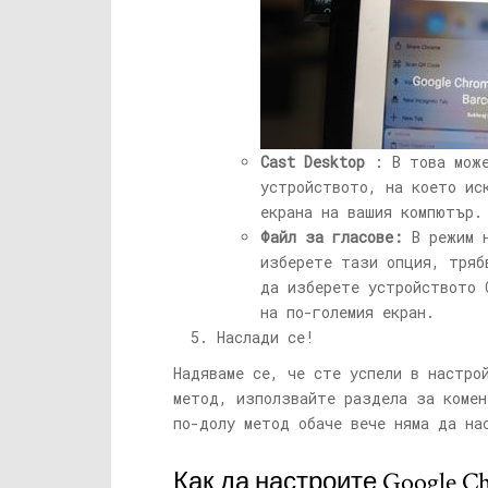
Cast Desktop
: В това може
устройството, на което ис
екрана на вашия компютър.
Файл за гласове:
В режим н
изберете тази опция, тряб
да изберете устройството 
на по-големия екран.
Наслади се!
Надяваме се, че сте успели в настр
метод, използвайте раздела за комен
по-долу метод обаче вече няма да на
Как да настроите Google C