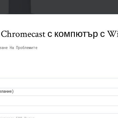
 Chromecast с компютър с W
ване На Проблемите
елание)