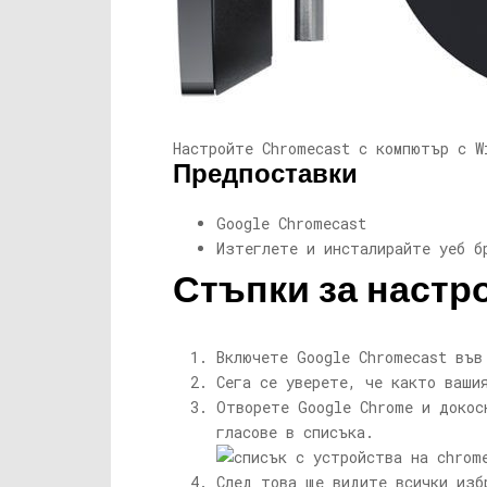
Настройте Chromecast с компютър с W
Предпоставки
Google Chromecast
Изтеглете и инсталирайте уеб б
Стъпки за настро
Включете Google Chromecast във
Сега се уверете, че както ваши
Отворете Google Chrome и докос
гласове в списъка.
След това ще видите всички изб