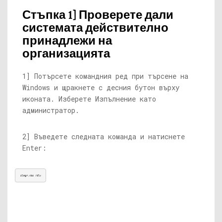
Стъпка 1] Проверете дали
системата действително
принадлежи на
организацията
1] Потърсете командния ред при търсене на
Windows и щракнете с десния бутон върху
иконата. Изберете Изпълнение като
администратор.
2] Въведете следната команда и натиснете
Enter:
slmgr.vbs
 /dlv