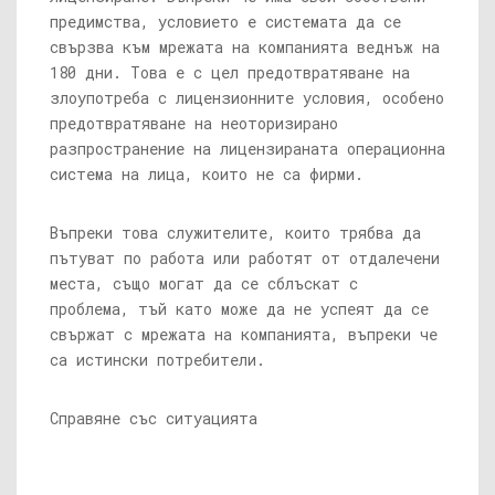
предимства, условието е системата да се
свързва към мрежата на компанията веднъж на
180 дни. Това е с цел предотвратяване на
злоупотреба с лицензионните условия, особено
предотвратяване на неоторизирано
разпространение на лицензираната операционна
система на лица, които не са фирми.
Въпреки това служителите, които трябва да
пътуват по работа или работят от отдалечени
места, също могат да се сблъскат с
проблема, тъй като може да не успеят да се
свържат с мрежата на компанията, въпреки че
са истински потребители.
Справяне със ситуацията