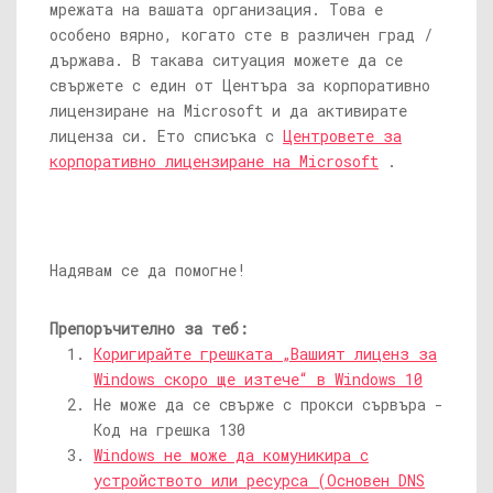
мрежата на вашата организация. Това е
особено вярно, когато сте в различен град /
държава. В такава ситуация можете да се
свържете с един от Центъра за корпоративно
лицензиране на Microsoft и да активирате
лиценза си. Ето списъка с
Центровете за
корпоративно лицензиране на Microsoft
.
Надявам се да помогне!
Препоръчително за теб:
Коригирайте грешката „Вашият лиценз за
Windows скоро ще изтече“ в Windows 10
Не може да се свърже с прокси сървъра -
Код на грешка 130
Windows не може да комуникира с
устройството или ресурса (Основен DNS