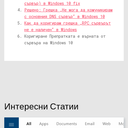
сървър) в Windows 10 fix
Решено: Грешка „Не мога да комуникирам
с основния DNS сървър“ в Windows 10
Как да коригирам грешка „RPC сървърът
не е наличен“ в Windows
Коригиране Препратката е върната от
сървъра на Windows 10
Интересни Статии