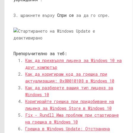
3. щракнете върху
Спри се
за да го спре.
Препоръчително за теб:
Как да прехвърля лиценз за Windows 10 на
друг компютър
Как да коригирам код за грешка при
актуализация: 0x80010108 в Windows 10
Как да разберете вашия тип лиценз за
Windows 10
Коригирайте грешка при придобиване на
лиценз за Windows Store в Windows 10
Fix - Rundll Има проблем при стартиране
на грешка в Windows 10
Грешка в Windows Update: Отстранена