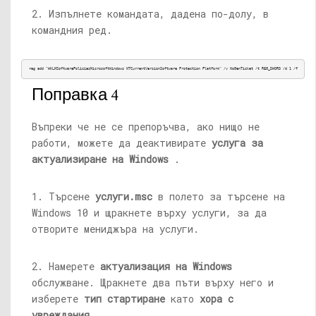
2. Изпълнете командата, дадена по-долу, в
командния ред.
reg add “HKLMSoftwarePoliciesMicrosoftWindows NTCurrentVersionSoftware Protection Platform” /v NoGenTicket /t REG_DWORD /d 1 /f
Поправка 4
Въпреки че не се препоръчва, ако нищо не
работи, можете да деактивирате
услуга за
актуализиране на Windows
.
1. Търсене
услуги.msc
в полето за търсене на
Windows 10 и щракнете върху услуги, за да
отворите мениджъра на услуги.
2. Намерете
актуализация на Windows
обслужване. Щракнете два пъти върху него и
изберете
тип стартиране
като
хора с
увреждания
.