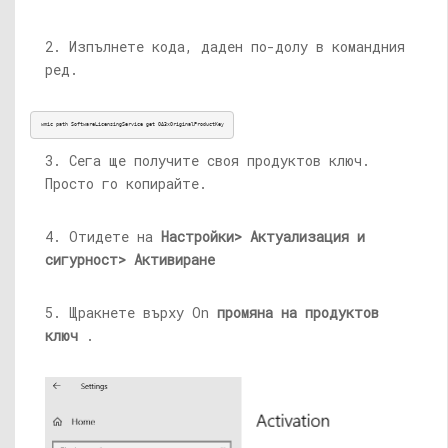
2. Изпълнете кода, даден по-долу в командния
ред.
wmic path SoftwareLicensingService get OA3xOriginalProductKey
3. Сега ще получите своя продуктов ключ.
Просто го копирайте.
4. Отидете на
Настройки> Актуализация и
сигурност> Активиране
5. Щракнете върху On
промяна на продуктов
ключ
.