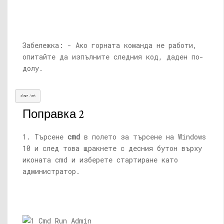
Забележка: - Ако горната команда не работи,
опитайте да изпълните следния код, даден по-
долу.
slmgr /upk
Поправка 2
1. Търсене
cmd
в полето за търсене на Windows
10 и след това щракнете с десния бутон върху
иконата cmd и изберете стартиране като
администратор.