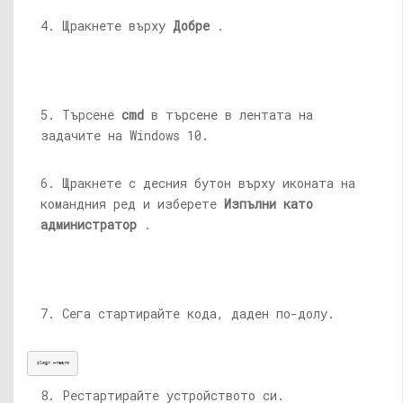
4. Щракнете върху
Добре
.
5. Търсене
cmd
в търсене в лентата на
задачите на Windows 10.
6. Щракнете с десния бутон върху иконата на
командния ред и изберете
Изпълни като
администратор
.
7. Сега стартирайте кода, даден по-долу.
slmgr –rearm
8. Рестартирайте устройството си.