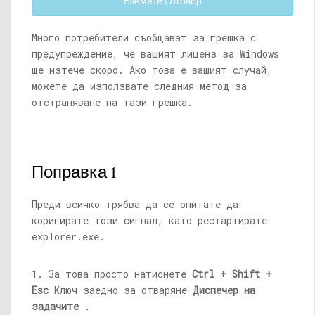
Вземете Отговор
Много потребители съобщават за грешка с
предупреждение, че вашият лиценз за Windows
ще изтече скоро. Ако това е вашият случай,
можете да използвате следния метод за
отстраняване на тази грешка.
Поправка 1
Преди всичко трябва да се опитате да
коригирате този сигнал, като рестартирате
explorer.exe
.
1. За това просто натиснете
Ctrl + Shift +
Esc
Ключ заедно за отваряне
Диспечер на
задачите
.