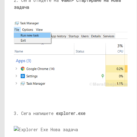
2. Сега отидете на
Файл> Стартиране на нова
задача
3. Сега напишете
explorer.exe