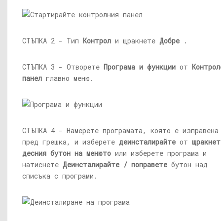
СТЪПКА 2 - Тип
Контрол
и щракнете
Добре
.
СТЪПКА 3 - Отворете
Програма и функции
от
Контрол
панел
главно меню.
СТЪПКА 4 - Намерете програмата, която е изправена
пред грешка, и изберете
деинсталирайте
от
щракнет
десния бутон на менюто
или изберете програма и
натиснете
Деинсталирайте / поправете
бутон над
списъка с програми.