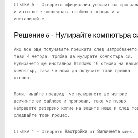
СТЪПКА 5 - Отворете официалния уебсайт на програм
и изтеглете последната стабилна версия и я
инсталирайте.
Решение 6 - Нулирайте компютъра с
Ако все още получавате грешката след изпробването
тези 4 метода, трябва да нулирате компютъра си.
Нулирането ще инсталира Windows 10 отново на ваши
компютър, така че няма да получите тази грешка
отново.
Моля, имайте предвид, че нулирането ще изтрие
всичките ви файлове и програми, така че първо
направете резервно копие на вашите неща и след то
следвайте този процес.
СТЪПКА 1 - Отворете
Настройки
от
Започнете
меню.