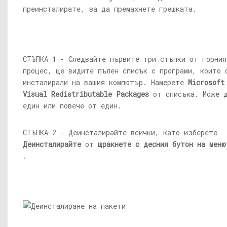
преинсталирате, за да премахнете грешката.
СТЪПКА 1 - Следвайте първите три стъпки от горния
процес, ще видите пълен списък с програми, които 
инсталирали на вашия компютър. Намерете
Microsoft
Visual Redistributable Packages
от списъка. Може 
един или повече от един.
СТЪПКА 2 - Деинсталирайте всички, като изберете
Деинсталирайте
от
щракнете с десния бутон на меню
.