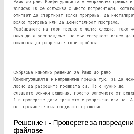
Рамо до рамо Конфигурацията е неправилна грешка в
Windows 10 се сблъсква с много потребители, когат
опитват да стартират всяка програма, да инсталира
всяка програма или да деинсталират програма.
Разбирането на тази грешка е малко сложно, така ч
няма да я разглеждаме, но със сигурност можем да 
помогнем да разрешите този проблем.
Събрахме няколко решения за
Рамо до рамо
Конфигурацията е неправилна
грешка тук, за да мож
лесно да разрешите грешката си. Не е нужно да
следвате всички решения, просто започнете от реше
1 и проверете дали грешката е разрешена или не. А
не, преминете към следващото решение.
Решение 1 - Проверете за повредени
файлове