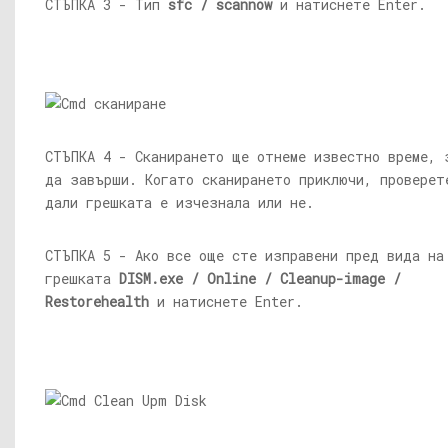
СТЪПКА 3 - Тип
sfc / scannow
и натиснете Enter.
СТЪПКА 4 - Сканирането ще отнеме известно време, 
да завърши. Когато сканирането приключи, проверет
дали грешката е изчезнала или не.
СТЪПКА 5 - Ако все още сте изправени пред вида на
грешката
DISM.exe
/ Online / Cleanup-image /
Restorehealth
и натиснете Enter.