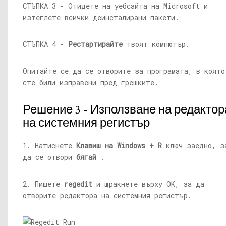
СТЪПКА 3 - Отидете на уебсайта на Microsoft и
изтеглете всички деинсталирани пакети.
СТЪПКА 4 -
Рестартирайте
твоят компютър.
Опитайте се да се отворите за програмата, в която
сте били изправени пред грешките.
Решение 3 - Използване на редактор
на системния регистър
1. Натиснете
Клавиш на Windows + R
ключ заедно, з
да се отвори
бягай
.
2. Пишете
regedit
и щракнете върху OK, за да
отворите редактора на системния регистър.