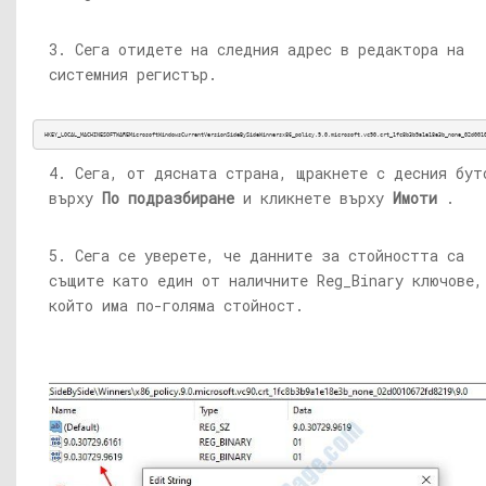
3. Сега отидете на следния адрес в редактора на
системния регистър.
HKEY_LOCAL_MACHINESOFTWAREMicrosoftWindowsCurrentVersionSideBySideWinnersx86_policy.9.0.
microsoft.vc90.crt_1fc8b3b9a1e18e3b_none_02d001
4. Сега, от дясната страна, щракнете с десния бут
върху
По подразбиране
и кликнете върху
Имоти
.
5. Сега се уверете, че данните за стойността са
същите като един от наличните Reg_Binary ключове,
който има по-голяма стойност.