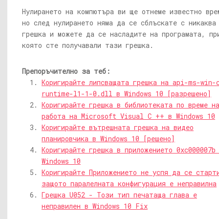
Нулирането на компютъра ви ще отнеме известно вре
но след нулирането няма да се сблъскате с никаква
грешка и можете да се насладите на програмата, пр
която сте получавали тази грешка.
Препоръчително за теб:
Коригирайте липсващата грешка на api-ms-win-
runtime-l1-1-0.dll в Windows 10 [разрешено]
Коригирайте грешка в библиотеката по време н
работа на Microsoft Visual C ++ в Windows 10
Коригирайте вътрешната грешка на видео
планировчика в Windows 10 [решено]
Коригирайте грешка в приложението 0xc000007b
Windows 10
Коригирайте Приложението не успя да се старт
защото паралелната конфигурация е неправилна
Грешка U052 - Този тип печатаща глава е
неправилен в Windows 10 Fix