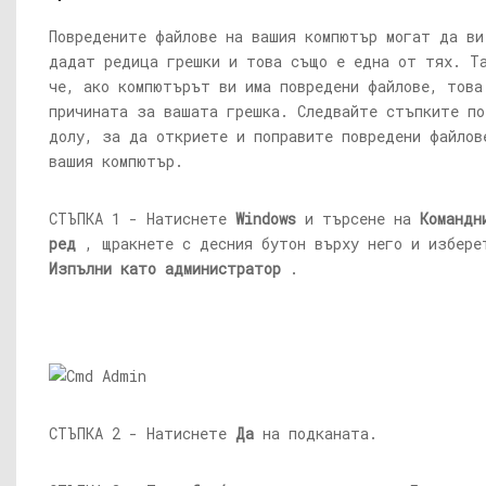
Повредените файлове на вашия компютър могат да ви
дадат редица грешки и това също е една от тях. Т
че, ако компютърът ви има повредени файлове, това
причината за вашата грешка. Следвайте стъпките по
долу, за да откриете и поправите повредени файлов
вашия компютър.
СТЪПКА 1 - Натиснете
Windows
и търсене на
Командн
ред
, щракнете с десния бутон върху него и избере
Изпълни като администратор
.
СТЪПКА 2 - Натиснете
Да
на подканата.