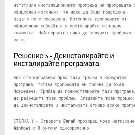
изтеглили инсталационната програма на програмата 
официален източник, тя може да бъде повредена,
защото не е проверена. Изтеглете програмата от
официалния уебсайт и я инсталирайте на вашия
компютър. Най-вероятно няма да получите проблема
сега.
Решение 5 - Деинсталирайте и
инсталирайте програмата
Ако сте изправени пред тази грешка в конкретна
програма, тогава програмата ви трябва да бъде
повредена. Трябва да преинсталирате тази програма
да разрешите този проблем. Следвайте този процес
да деинсталирате и инсталирате отново всяка прогр
СТЪПКА 1 - Отворете
Бягай
прозорец чрез натискане
Windows
и
R
бутони едновременно.