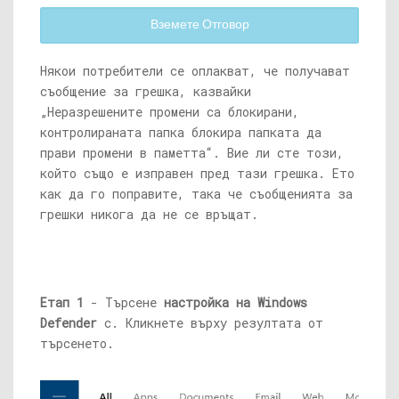
Вземете Отговор
Някои потребители се оплакват, че получават
съобщение за грешка, казвайки
„Неразрешените промени са блокирани,
контролираната папка блокира папката да
прави промени в паметта“. Вие ли сте този,
който също е изправен пред тази грешка. Ето
как да го поправите, така че съобщенията за
грешки никога да не се връщат.
Етап 1
- Търсене
настройка на Windows
Defender
с. Кликнете върху резултата от
търсенето.