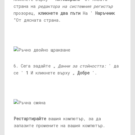
страна на
редактора на системния регистър
прозорец,
кликнете два пъти
На '
Наръчник
”От дясната страна.
6. Сега задайте „
Данни за стойността:
' да
се '
1
И кликнете върху „
Добре
'.
Рестартирайте
вашия компютър, за да
запазите промените на вашия компютър.