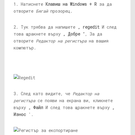
1. Натиснете
Клавиш на Windows + R
за да
отворите
Бягай
прозорец.
2. Тук трябва да напишете „
regedit
И след
това щракнете върху „
Добре
”, За да
отворите
Редактор на регистъра
на вашия
компютър.
3. След като видите, че
Редактор на
регистъра
се появи на екрана ви, кликнете
върху „
Файл
И след това щракнете върху „
Износ
'.