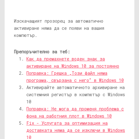
Изскачащият прозорец за автоматично
активиране няма да се появи на вашия
компютър.
Препоръчително за теб:
Как да премахнете воден знак за
активиране на Windows 10 за постоянно
Поправка: Грешка „Този ​​файл няма
програма, свързана с него“ в Windows 10
Активирайте автоматичното архивиране на
системния регистър в компютър с Windows
10
Поправка: Не мога да променя проблема с
фона на работния плот в Windows 10
Fix - Услугата за оптимизация на
доставката няма да се изключи в Windows
10