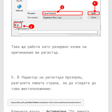
Това ще работи като резервно копие на
оригиналния ви регистър.
5. В
Редактор на регистъра
прозорец,
разгънете лявата страна, за да отидете до
това местоположение-
ComputerHKEY_LOCAL_MACHINESOFTWAREMicrosoftWindows NTCurrentVersionSoftwareProtectionPlatform
Кликнете върху '
Активиране
”От лявата