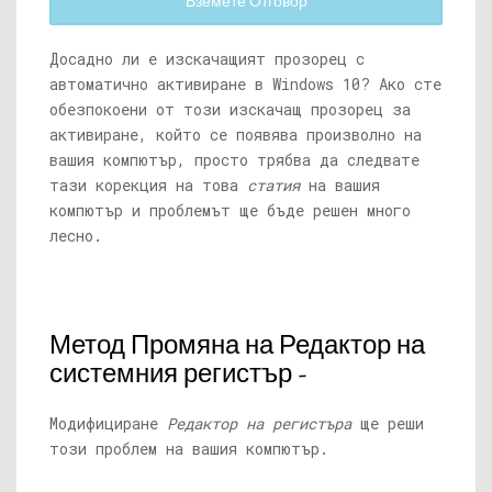
Вземете Отговор
Досадно ли е изскачащият прозорец с
автоматично активиране в Windows 10? Ако сте
обезпокоени от този изскачащ прозорец за
активиране, който се появява произволно на
вашия компютър, просто трябва да следвате
тази корекция на това
статия
на вашия
компютър и проблемът ще бъде решен много
лесно.
Метод Промяна на Редактор на
системния регистър -
Модифициране
Редактор на регистъра
ще реши
този проблем на вашия компютър.