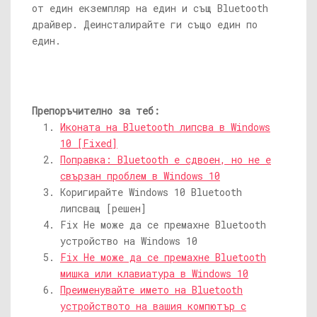
от един екземпляр на един и същ Bluetooth
драйвер. Деинсталирайте ги също един по
един.
Препоръчително за теб:
Иконата на Bluetooth липсва в Windows
10 [Fixed]
Поправка: Bluetooth е сдвоен, но не е
свързан проблем в Windows 10
Коригирайте Windows 10 Bluetooth
липсващ [решен]
Fix Не може да се премахне Bluetooth
устройство на Windows 10
Fix Не може да се премахне Bluetooth
мишка или клавиатура в Windows 10
Преименувайте името на Bluetooth
устройството на вашия компютър с