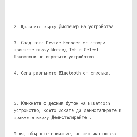
2. Щракнете върху
Диспечер на устройства
.
3. След като Device Manager се отвори,
щракнете върху
Изглед
Tab и Select
Показване на скритите устройства
.
4. Сега разгънете
Bluetooth
от списъка.
5.
Кликнете с десния бутон
на Bluetooth
устройство, което искате да деинсталирате и
щракнете върху
Деинсталирайте
.
Моля, обърнете внимание, че ако има повече