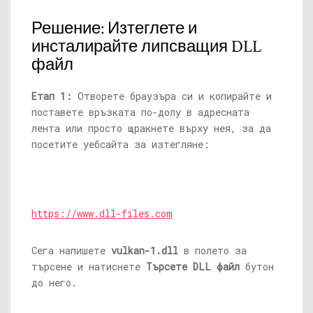
Решение: Изтеглете и
инсталирайте липсващия DLL
файл
Етап 1:
Отворете браузъра си и копирайте и
поставете връзката по-долу в адресната
лента или просто щракнете върху нея, за да
посетите уебсайта за изтегляне:
https://www.dll-files.com
Сега напишете
vulkan-1.dll
в полето за
търсене и натиснете
Търсете DLL файл
бутон
до него.