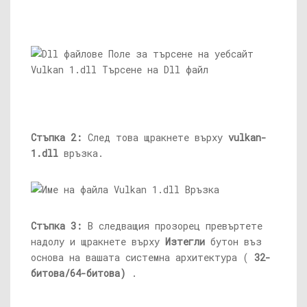
Стъпка 2:
След това щракнете върху
vulkan-
1.dll
връзка.
Стъпка 3:
В следващия прозорец превъртете
надолу и щракнете върху
Изтегли
бутон въз
основа на вашата системна архитектура (
32-
битова/64-битова)
.