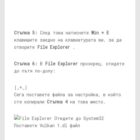
Стъпка 5:
След това натиснете
Win + E
клавишите заедно на клавиатурата ви, за да
отворите
File Explorer
.
Стъпка 6:
В
File Explorer
прозорец, отидете
до пътя по-долу:
|_+_|
Сега поставете файла за настройка, в който
сте копирали
Стъпка 4
на това място.