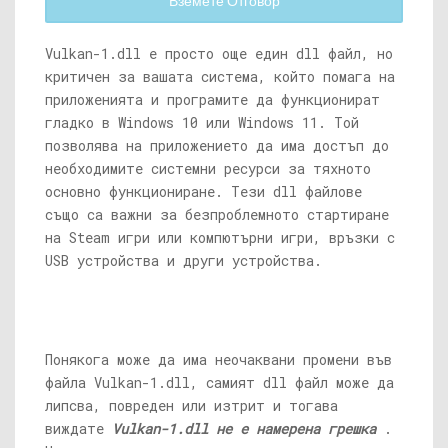
Вземете Отговор
Vulkan-1.dll е просто още един dll файл, но
критичен за вашата система, който помага на
приложенията и програмите да функционират
гладко в Windows 10 или Windows 11. Той
позволява на приложението да има достъп до
необходимите системни ресурси за тяхното
основно функциониране. Тези dll файлове
също са важни за безпроблемното стартиране
на Steam игри или компютърни игри, връзки с
USB устройства и други устройства.
Понякога може да има неочаквани промени във
файла Vulkan-1.dll, самият dll файл може да
липсва, повреден или изтрит и тогава
виждате
Vulkan-1.dll не е намерена грешка
.