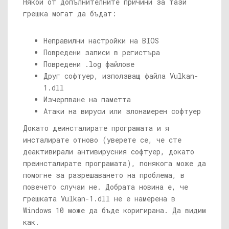
Някои от допълнителните причини за тази
грешка могат да бъдат:
Неправилни настройки на BIOS
Повредени записи в регистъра
Повредени .log файлове
Друг софтуер, използващ файла Vulkan-
1.dll
Изчерпване на паметта
Атаки на вируси или злонамерен софтуер
Докато деинсталирате програмата и я
инсталирате отново (уверете се, че сте
деактивирали антивирусния софтуер, докато
преинсталирате програмата), понякога може да
помогне за разрешаването на проблема, в
повечето случаи не. Добрата новина е, че
грешката Vulkan-1.dll не е намерена в
Windows 10 може да бъде коригирана. Да видим
как.