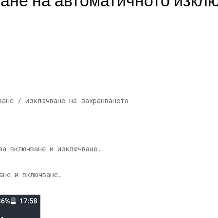
ане на автоматичното изклю
ане / изключване на захранването
за включване и изключване.
ане и включване.