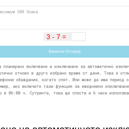
Вземете Отговор
а планирано включване и изключване за автоматично изклю
атично отново в друго избрано време от деня. Това е отл
ефонни обаждания, когато спят. Или може да има период о
имер, ако включите тази функция за ежедневно изключване
о в 06:00 ч. Сутринта, това ще спести и 6 часа използва