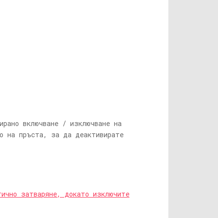
ирано включване / изключване на
то на пръста, за да деактивирате
тично затваряне, докато изключите