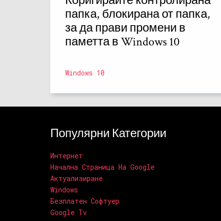
Коригирайте контролирана
папка, блокирана от папка,
за да прави промени в
паметта в Windows 10
Windows 10
Популярни Категории
Интернет
Начална Страница На Google
Актуализиране
Windows
Безплатен Софтуер
Google Tv