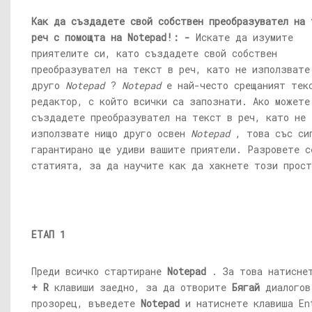
Как да създадете свой собствен преобразувател на 
реч с помощта на Notepad!: -
Искате да изумите
приятелите си, като създадете свой собствен
преобразувател на текст в реч, като не използвате
друго
Notepad
?
Notepad
е най-често срещаният тек
редактор, с който всички са запознати. Ако можете
създадете преобразувател на текст в реч, като не
използвате нищо друго освен
Notepad
, това със си
гарантирано ще удиви вашите приятели. Разровете с
статията, за да научите как да хакнете този прост
ЕТАП 1
Преди всичко стартиране
Notepad
. За това натисн
+ R
клавиши заедно, за да отворите
Бягай
диалогов
прозорец, въведете
Notepad
и натиснете клавиша En