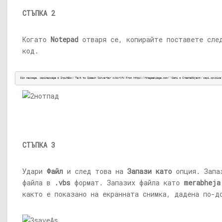
СТЪПКА 2
Когато
Notepad
отваря се, копирайте поставете сле
код.
Dim message, sapimessage = InputBox('Text to Speech Converter'+vbcrlf+'From 
https://thegeekpage.com/')Set
i = CreateObject('sapi.spvoice
СТЪПКА 3
Удари
Файл
и след това на
Запази като
опция. Запа
файла в
.vbs
формат. Запазих файла като
merabheja
както е показано на екранната снимка, дадена по-д