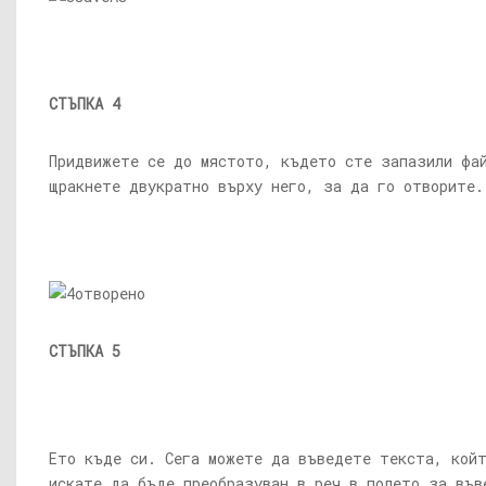
СТЪПКА 4
Придвижете се до мястото, където сте запазили фа
щракнете двукратно върху него, за да го отворите.
СТЪПКА 5
Ето къде си. Сега можете да въведете текста, кой
искате да бъде преобразуван в реч в полето за във