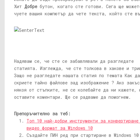
Хит
Добре
бутон, когато сте готови. Сега ще может
чуете вашия компютър да чете текста, който сте въ
Надявам се, че сте се забавлявали да разгледате
статията. Изглежда, че сте толкова в хакове и три
Защо не разгледате нашата статия по темата Как да
скриете тайно файлове зад изображение ? Ако закъс
някоя от стъпките, не се колебайте да ни кажете, 
оставите коментари. Ще се радваме да помогнем.
Препоръчително за теб:
Топ 10 най-добри инструменти за конвертиране
видео формат за Windows 10
Създайте ПИН ред при стартиране в Windows 10