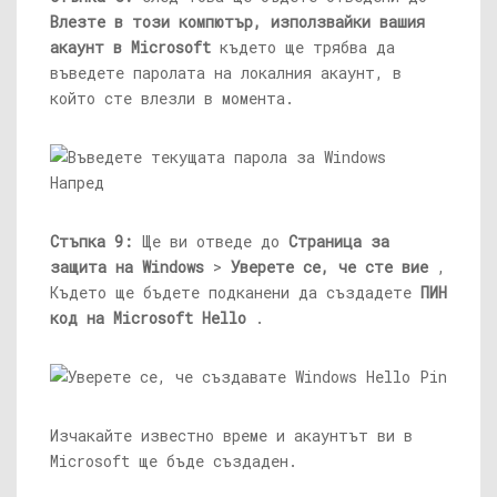
Влезте в този компютър, използвайки вашия
акаунт в Microsoft
където ще трябва да
въведете паролата на локалния акаунт, в
който сте влезли в момента.
Стъпка 9:
Ще ви отведе до
Страница за
защита на Windows
>
Уверете се, че сте вие
,
Където ще бъдете подканени да създадете
ПИН
код на Microsoft Hello
.
Изчакайте известно време и акаунтът ви в
Microsoft ще бъде създаден.