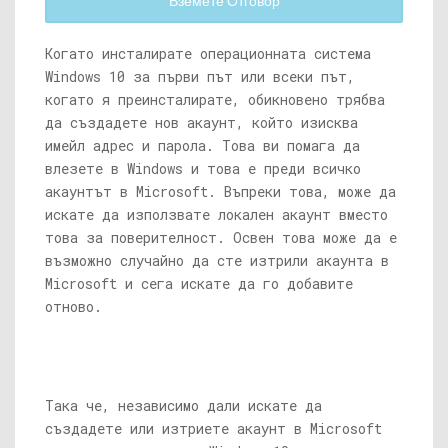
Вземете Отговор
Когато инсталирате операционната система
Windows 10 за първи път или всеки път,
когато я преинсталирате, обикновено трябва
да създадете нов акаунт, който изисква
имейл адрес и парола. Това ви помага да
влезете в Windows и това е преди всичко
акаунтът в Microsoft. Въпреки това, може да
искате да използвате локален акаунт вместо
това за поверителност. Освен това може да е
възможно случайно да сте изтрили акаунта в
Microsoft и сега искате да го добавите
отново.
Така че, независимо дали искате да
създадете или изтриете акаунт в Microsoft