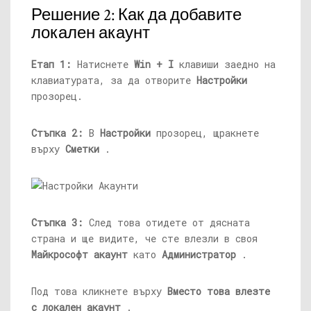
Решение 2: Как да добавите
локален акаунт
Етап 1:
Натиснете
Win + I
клавиши заедно на
клавиатурата, за да отворите
Настройки
прозорец.
Стъпка 2:
В
Настройки
прозорец, щракнете
върху
Сметки
.
Стъпка 3:
След това отидете от дясната
страна и ще видите, че сте влезли в своя
Майкрософт акаунт
като
Администратор
.
Под това кликнете върху
Вместо това влезте
с локален акаунт
.