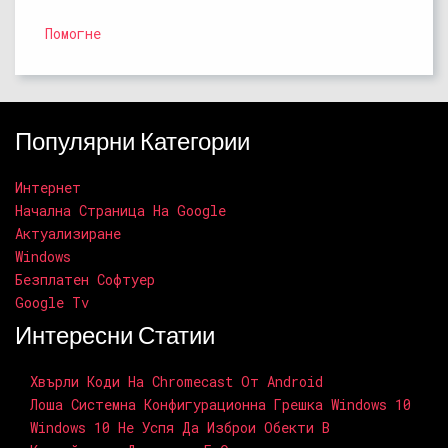
Помогне
Популярни Категории
Интернет
Начална Страница На Google
Актуализиране
Windows
Безплатен Софтуер
Google Tv
Интересни Статии
Хвърли Коди На Chromecast От Android
Лоша Системна Конфигурационна Грешка Windows 10
Windows 10 Не Успя Да Изброи Обекти В