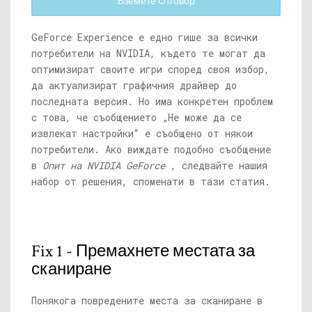
Вземете Отговор
GeForce Experience е едно гише за всички
потребители на NVIDIA, където те могат да
оптимизират своите игри според своя избор,
да актуализират графичния драйвер до
последната версия. Но има конкретен проблем
с това, че съобщението „Не може да се
извлекат настройки“ е съобщено от някои
потребители. Ако виждате подобно съобщение
в
Опит на NVIDIA GeForce
, следвайте нашия
набор от решения, споменати в тази статия.
Fix 1 - Премахнете местата за
сканиране
Понякога повредените места за сканиране в