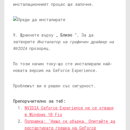
инсталационният процес ще започне.
9. Щракнете върху „
Близо
”, За да
затворите
Инсталатор на графичен драйвер на
NVIDIA
прозорец.
По този начин току-що сте инсталирали най-
новата версия на GeForce Experience.
Проблемът ви е решен със сигурност.
Препоръчително за теб:
NVIDIA Geforce Experience не се отваря
в Windows 10 Fix
Поправка: ‘Нещо се обърка. Опитайте да
рестартирате грешка на GeForce