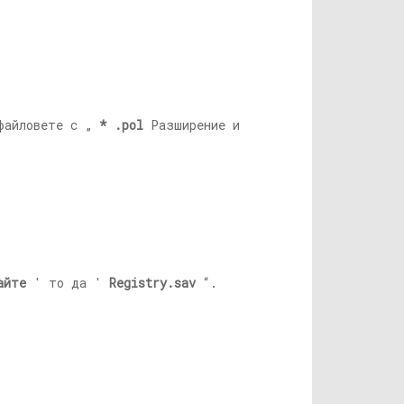
файловете с „
* .pol
Разширение и
айте
' то да '
Registry.sav
“.