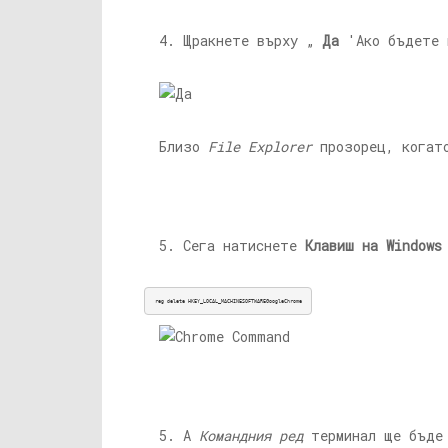
4. Щракнете върху „
Да
'Ако бъдете 
Близо
File Explorer
прозорец, когато
5. Сега натиснете
Клавиш на Windows
reg delete HKEY_LOCAL_MACHINESOFTWAREGoogleChrome
5. А
Командния ред
терминал ще бъде