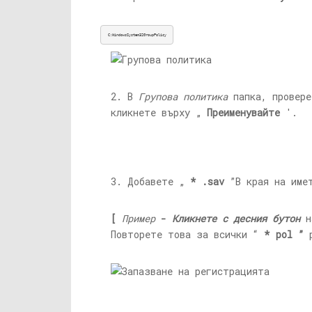
C:WindowsSystem32GroupPolicy
2. В
Групова политика
папка, провере
кликнете върху „
Преименувайте
'.
3. Добавете „
* .sav
”В края на имет
[
Пример
-
Кликнете с десния бутон
н
Повторете това за всички “
* pol ”
р