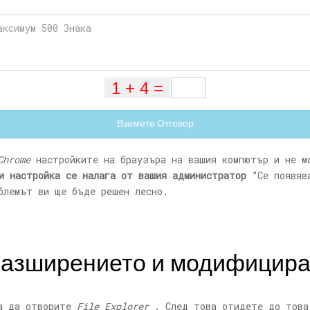
Вземете Отговор
Chrome
настройките на браузъра на вашия компютър и не м
и настройка се налага от вашия администратор
”Се появяв
блемът ви ще бъде решен лесно.
разширението и модифициране
 да отворите
File Explorer
. След това отидете до това