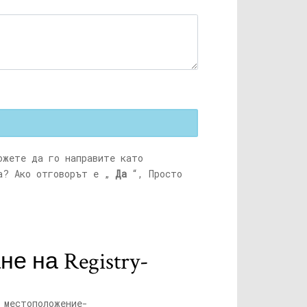
ожете да го направите като
а? Ако отговорът е „
Да
“, Просто
 на Registry-
 местоположение-