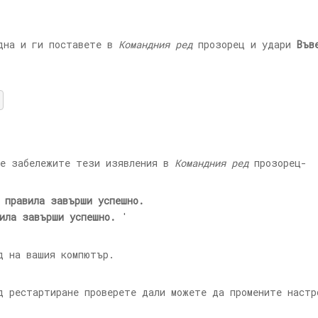
една и ги поставете в
Командния ред
прозорец и удари
Във
ще забележите тези изявления в
Командния ред
прозорец-
 правила завърши успешно.
ила завърши успешно.
'
д на вашия компютър.
 рестартиране проверете дали можете да промените настр