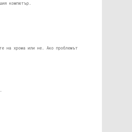
шия компютър.
те на хрома или не. Ако проблемът
.