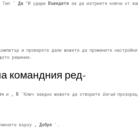
 Тип '
Да
”И удари
Въведете
за да изтриете ключа от ва
омпютър и проверете дали можете да промените настройки
щото решение.
на командния ред-
юч
и „
R
‘Ключ заедно можете да отворите
Бягай
прозорец
ликнете върху „
Добре
'.