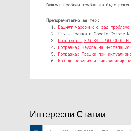
Вашият проблем трябва да бъде решен
Препоръчително за теб:
Вашият часовник е зад проблема
Fix - Грешка в Google Chrome N
Поправка: „ERR_SSL_PROTOCOL_ER
Поправка: Неуспешна инсталация
Поправка: Грешка при актуализи
Как да коригирам синхронизиран
Интересни Статии