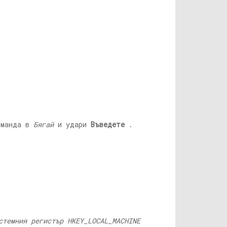
оманда в
Бягай
и удари
Въведете
.
стемния регистър HKEY_LOCAL_MACHINE