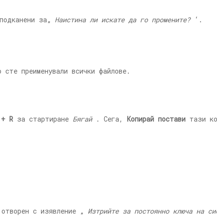
подканени за„
Наистина ли искате да го промените?
‘.
 сте преименували всички файлове.
 + R
за стартиране
Бягай
. Сега,
Копирай постави
тази к
 отворен с изявление „
Изтрийте за постоянно ключа на си