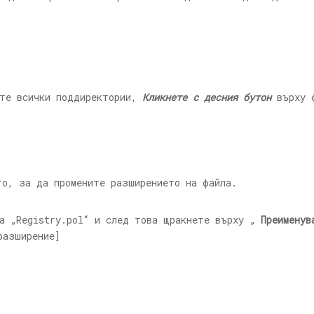
те всички поддиректории,
Кликнете с десния бутон
върху 
о, за да промените разширението на файла.
а „
Registry.pol
“ и след това щракнете върху „
Преименув
азширение]