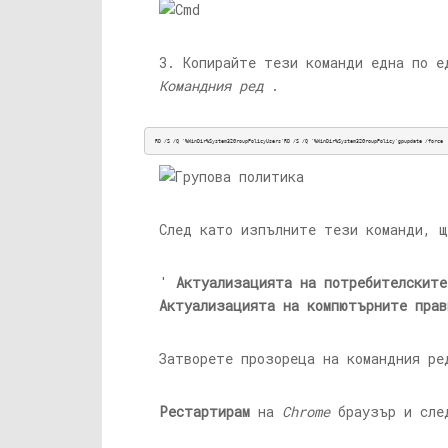
3. Копирайте тези команди една по 
Командния ред
.
RD /S /Q '%WinDir%System32GroupPolicyUsers'RD /S /Q '%WinDir%System32GroupPolicy'gpupdate /force
След като изпълните тези команди, 
'
Актуализацията на потребителските
Актуализацията на компютърните прав
Затворете прозореца на командния ре
Рестартирам
на
Chrome
браузър и след