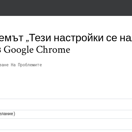
мът „Тези настройки се на
 Google Chrome
ване На Проблемите
елание)