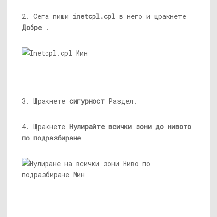
2. Сега пиши
inetcpl.cpl
в него и щракнете
Добре
.
3. Щракнете
сигурност
Раздел.
4. Щракнете
Нулирайте всички зони до нивото
по подразбиране
.