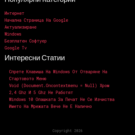
Интернет
Начална Страница На Google
Актуализиране
Windows
Безплатен Софтуер
Google Tv
Интересни Статии
Спрете Клавиша На Windows От Отваряне На
Стартовото Меню
Void (document.oncontextmenu = Null) Хром
2,4 Ghz И 5 Ghz Не Работят
Windows 10 Опашката За Печат Не Се Изчиства
Името На Мрежата Вече Не Е Налично
Copyright 2026