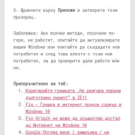
5. Щракнете върху
Приложи
и затворете този
прозорец.
Забележка: Ако всички методи, посочени по-
горе, не работят, опитайте да актуализирате
вашия Windows или опитайте да създадете нов
потребител и след това влезте с този нов
потребител, за да проверите дали работи или
не.
Препоръчително за теб:
Коригирайте грешката „Не реагира поради
дълготраен скрипт“ в IE11
Fix - Грешка в интернет прокси сървър в
Windows 10
Fix Origin не може да осъществи достъп
до Интернет на Windows 10
Google Chrome виси / замръзва / не