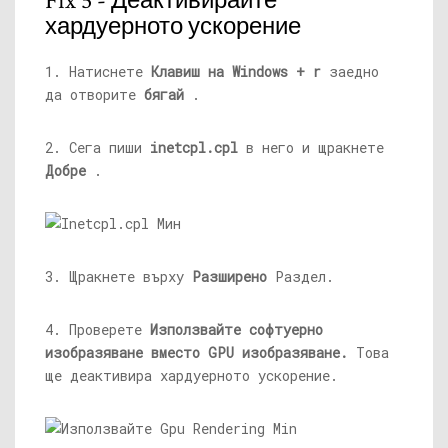
Fix 5 - Деактивирайте
хардуерното ускорение
1. Натиснете
Клавиш на Windows + r
заедно
да отворите
бягай
.
2. Сега пиши
inetcpl.cpl
в него и щракнете
Добре
.
3. Щракнете върху
Разширено
Раздел.
4. Проверете
Използвайте софтуерно
изобразяване вместо GPU изобразяване.
Това
ще деактивира хардуерното ускорение.