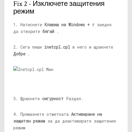
Fix 2 - Изключете защитения
режим
1. Натиснете
Клавиш на Windows + r
заедно
да отворите
бягай
.
2. Сега пиши
inetcpl.cpl
в него и щракнете
Добре
.
3. Щракнете
сигурност
Раздел.
4. Премахнете отметката
Активиране на
защитен режим
за да деактивирате защитения
режим