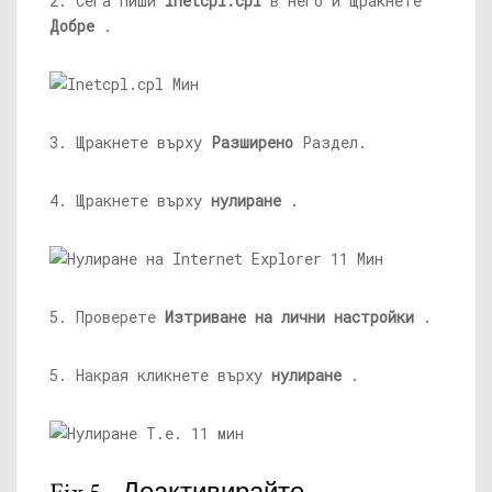
2. Сега пиши
inetcpl.cpl
в него и щракнете
Добре
.
3. Щракнете върху
Разширено
Раздел.
4. Щракнете върху
нулиране
.
5. Проверете
Изтриване на лични настройки
.
5. Накрая кликнете върху
нулиране
.