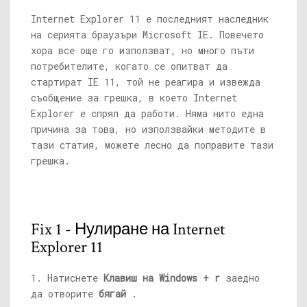
Internet Explorer 11 е последният наследник
на серията браузъри Microsoft IE. Повечето
хора все още го използват, но много пъти
потребителите, когато се опитват да
стартират IE 11, той не реагира и извежда
съобщение за грешка, в което Internet
Explorer е спрял да работи. Няма нито една
причина за това, но използвайки методите в
тази статия, можете лесно да поправите тази
грешка.
Fix 1 - Нулиране на Internet
Explorer 11
1. Натиснете
Клавиш на Windows + r
заедно
да отворите
бягай
.