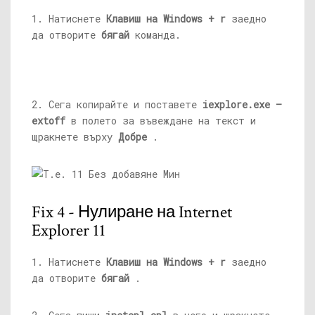
1. Натиснете
Клавиш на Windows + r
заедно
да отворите
бягай
команда.
2. Сега копирайте и поставете
iexplore.exe
–
extoff
в полето за въвеждане на текст и
щракнете върху
Добре
.
Fix 4 - Нулиране на Internet
Explorer 11
1. Натиснете
Клавиш на Windows + r
заедно
да отворите
бягай
.