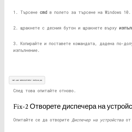
1. Търсене
cmd
в полето за търсене на Windows 10.
2. щракнете с десния бутон и щракнете върху
изпъл
3. Копирайте и поставете командата, дадена по-дол
изпълнение.
net user administrator /active:yes
След това опитайте отново.
Fix-2 Отворете диспечера на устройств
Опитайте се да отворите
Диспечер на устройства
о