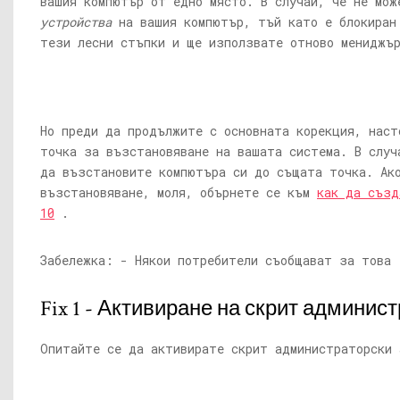
вашия компютър от едно място. В случай, че не мо
устройства
на вашия компютър, тъй като е блокиран
тези лесни стъпки и ще използвате отново мениджър
Но преди да продължите с основната корекция, наст
точка за възстановяване на вашата система. В случ
да възстановите компютъра си до същата точка. Ак
възстановяване, моля, обърнете се към
как да създ
10
.
Забележка: - Някои потребители съобщават за това
Fix 1 - Активиране на скрит админис
Опитайте се да активирате скрит администраторски 