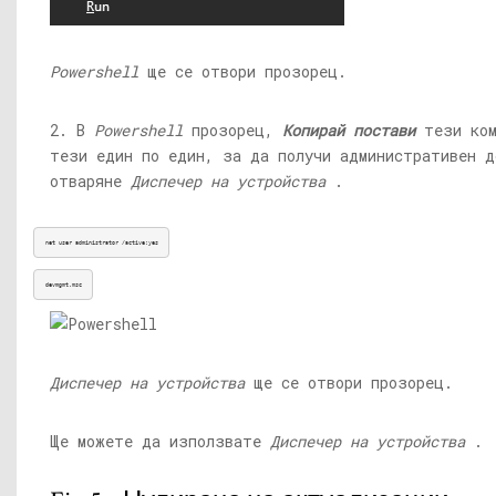
Powershell
ще се отвори прозорец.
2. В
Powershell
прозорец,
Копирай постави
тези ко
тези един по един, за да получи административен 
отваряне
Диспечер на устройства
.
net user administrator /active:yes
devmgmt.msc
Диспечер на устройства
ще се отвори прозорец.
Ще можете да използвате
Диспечер на устройства
.