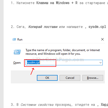
1. Натиснете
Клавиш на Windows + R
за стартиране
2. Сега,
Копирай постави
или напишете „
sysdm.cpl
3. В
Системни свойства
прозорец, отидете на „
Хар