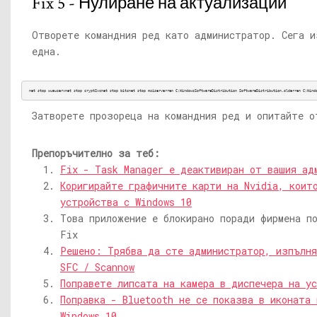
Fix 5 - Нулиране на актуализации
Отворете командния ред като администратор. Сега и
една.
net stop wuauservnet stop cryptSvcnet stop bitsnet stop msiserverren C:WindowsSoftwareDistribution SoftwareDistribution.olderren C:Wind
Затворете прозореца на командния ред и опитайте о
Препоръчително за теб:
Fix - Task Manager е деактивиран от вашия ад
Коригирайте графичните карти на Nvidia, коит
устройства с Windows 10
Това приложение е блокирано поради фирмена по
Fix
Решено: Трябва да сте администратор, изпълня
SFC / Scannow
Поправете липсата на камера в диспечера на у
Поправка - Bluetooth не се показва в иконата 
Windows 10