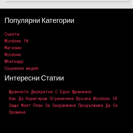
Популярни Категории
Съвети
Windows 10
Магазин
Windows
Whatsapp
Социална медия
Интересни Статии
Щракнете Двукратно С Едно Щракване
Как Да Коригирам Ограничена Връзка Windows 10
Защо Моят План За Захранване Продължава Да Се
Променя