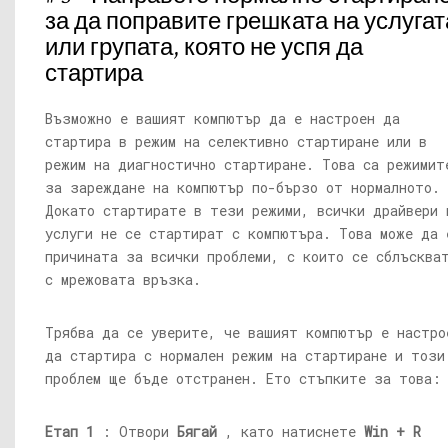
за да поправите грешката на услугат
или групата, която не успя да
стартира
Възможно е вашият компютър да е настроен да
стартира в режим на селективно стартиране или в
режим на диагностично стартиране. Това са режимит
за зареждане на компютър по-бързо от нормалното.
Докато стартирате в тези режими, всички драйвери 
услуги не се стартират с компютъра. Това може да 
причината за всички проблеми, с които се сблъсква
с мрежовата връзка.
Трябва да се уверите, че вашият компютър е настро
да стартира с нормален режим на стартиране и този
проблем ще бъде отстранен. Ето стъпките за това:
Етап 1
: Отвори
Бягай
, като натиснете
Win + R