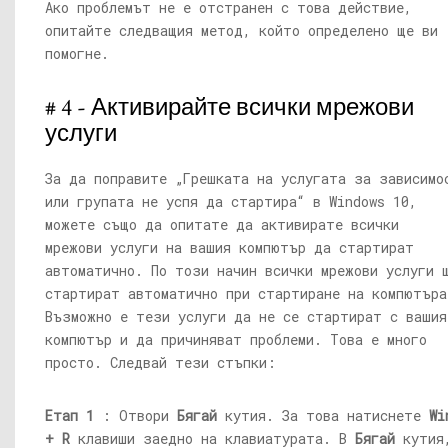
Ако проблемът не е отстранен с това действие,
опитайте следващия метод, който определено ще ви
помогне.
# 4 - Активирайте всички мрежови
услуги
За да поправите „Грешката на услугата за зависимо
или групата не успя да стартира“ в Windows 10,
можете също да опитате да активирате всички
мрежови услуги на вашия компютър да стартират
автоматично. По този начин всички мрежови услуги 
стартират автоматично при стартиране на компютъра
Възможно е тези услуги да не се стартират с вашия
компютър и да причиняват проблеми. Това е много
просто. Следвай тези стъпки:
Етап 1
: Отвори
Бягай
кутия. За това натиснете
Wi
+ R
клавиши заедно на клавиатурата. В
Бягай
кутия