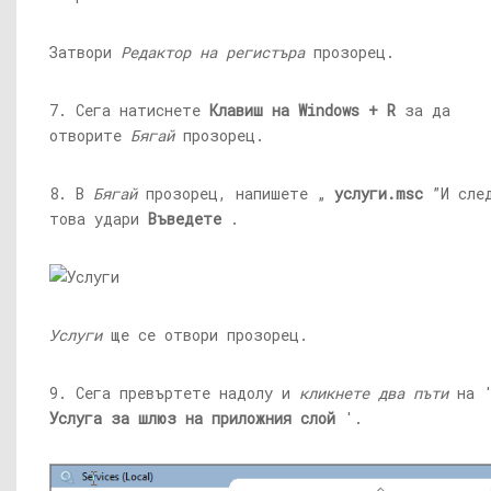
Затвори
Редактор на регистъра
прозорец.
7. Сега натиснете
Клавиш на Windows + R
за да
отворите
Бягай
прозорец.
8. В
Бягай
прозорец, напишете „
услуги.msc
”И сле
това удари
Въведете
.
Услуги
ще се отвори прозорец.
9. Сега превъртете надолу и
кликнете два пъти
на 
Услуга за шлюз на приложния слой
'.