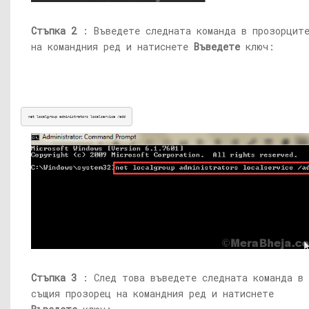
Стъпка 2
: Въведете следната команда в прозорцит
на командния ред и натиснете
Въведете
ключ:
net localgroup administrators localservice /add
Стъпка 3
: След това въведете следната команда в
същия прозорец на командния ред и натиснете