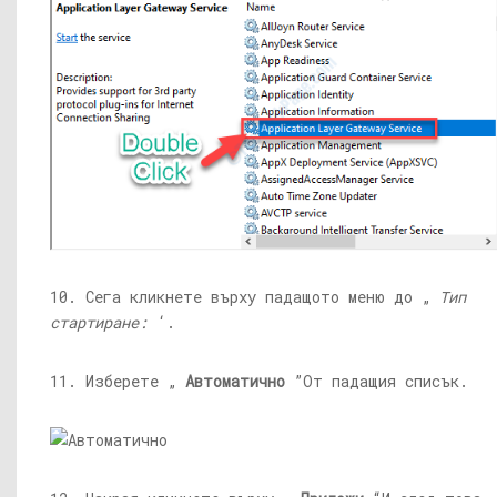
10. Сега кликнете върху падащото меню до „
Тип
стартиране:
‘.
11. Изберете „
Автоматично
”От падащия списък.