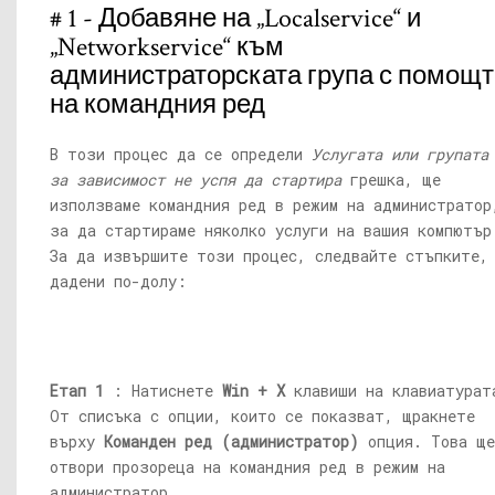
# 1 - Добавяне на „Localservice“ и
„Networkservice“ към
администраторската група с помощт
на командния ред
В този процес да се определи
Услугата или групата
за зависимост не успя да стартира
грешка, ще
използваме командния ред в режим на администратор
за да стартираме няколко услуги на вашия компютър
За да извършите този процес, следвайте стъпките,
дадени по-долу:
Етап 1
: Натиснете
Win + X
клавиши на клавиатурат
От списъка с опции, които се показват, щракнете
върху
Команден ред (администратор)
опция. Това ще
отвори прозореца на командния ред в режим на
администратор.