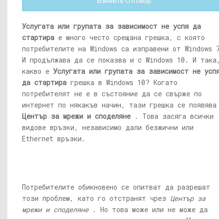
Вземете Отговор
Услугата или групата за зависимост не успя да
стартира
е много често срещана грешка, с която
потребителите на Windows са изправени от Windows 
И продължава да се показва и с Windows 10. И така
какво е
Услугата или групата за зависимост не усп
да стартира
грешка в Windows 10? Когато
потребителят не е в състояние да се свърже по
интернет по някакъв начин, тази грешка се появява
Център за мрежи и споделяне
. Това засяга всички
видове връзки, независимо дали безжични или
Ethernet връзки.
Потребителите обикновено се опитват да разрешат
този проблем, като го отстранят чрез
Център за
мрежи и споделяне
. Но това може или не може да