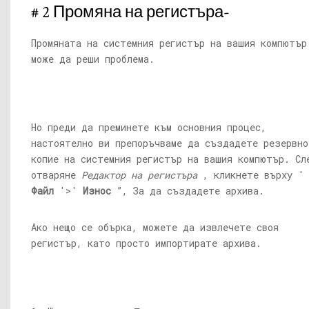
# 2 Промяна на регистъра-
Промяната на системния регистър на вашия компютър
може да реши проблема.
Но преди да преминете към основния процес,
настоятелно ви препоръчваме да създадете резервно
копие на системния регистър на вашия компютър. Сл
отваряне
Редактор на регистъра
, кликнете върху '
Файл
'>'
Износ
”, За да създадете архива.
Ако нещо се обърка, можете да извлечете своя
регистър, като просто импортирате архива.