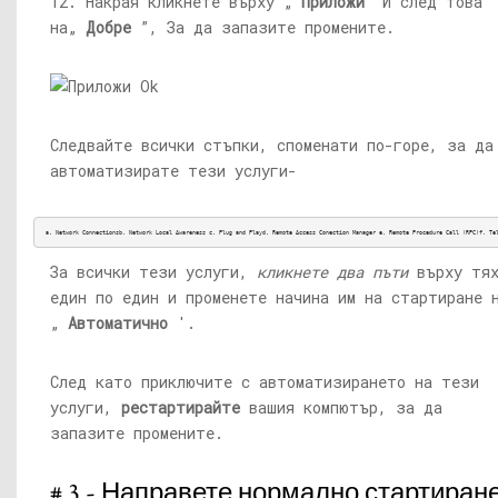
12. Накрая кликнете върху „
Приложи
“И след това
на„
Добре
”, За да запазите промените.
Следвайте всички стъпки, споменати по-горе, за да
автоматизирате тези услуги-
a. Network Connectionsb. Network Local Awareness c. Plug and Playd. Remote Access Conection Manager e. Remote Procedure Call (RPC)f. Te
За всички тези услуги,
кликнете два пъти
върху тя
един по един и променете начина им на стартиране 
„
Автоматично
'.
След като приключите с автоматизирането на тези
услуги,
рестартирайте
вашия компютър, за да
запазите промените.
# 3 - Направете нормално стартиране