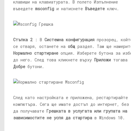
клавиши на клавиатурата. В полето Изпълнение
въведете
msconfig
и натиснете
Въведете
ключ.
Стъпка 2
: В
Системна конфигурация
прозорец, койт
се отваря, останете на
общ
раздел. Там ще намерит
Нормално стартиране
опция. Изберете бутона за изб
до него. След това кликнете върху
Приложи
тогава
Добре
бутони.
След като настройката е приложена, рестартирайте
компютъра. Сега ще имате достъп до интернет, без
да получавате
Грешката в услугата или групата на
зависимостите не успя да стартира
в Windows 10.