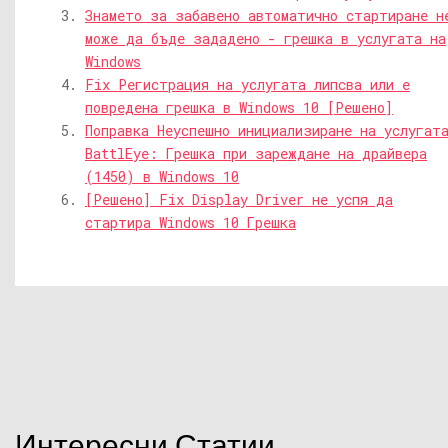
Знамето за забавено автоматично стартиране н
може да бъде зададено - грешка в услугата на
Windows
Fix Регистрация на услугата липсва или е
повредена грешка в Windows 10 [Решено]
Поправка Неуспешно инициализиране на услугат
BattlEye: Грешка при зареждане на драйвера
(1450) в Windows 10
[Решено] Fix Display Driver не успя да
стартира Windows 10 Грешка
Интересни Статии