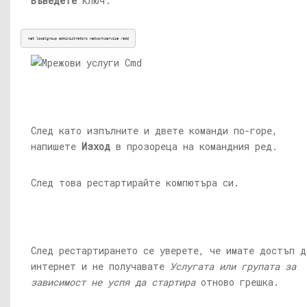
Въведете
ключ:
net localgroup administrators networkservice /add
След като изпълните и двете команди по-горе,
напишете
Изход
в прозореца на командния ред.
След това рестартирайте компютъра си.
След рестартирането се уверете, че имате достъп д
интернет и не получавате
Услугата или групата за
зависимост не успя да стартира
отново грешка.