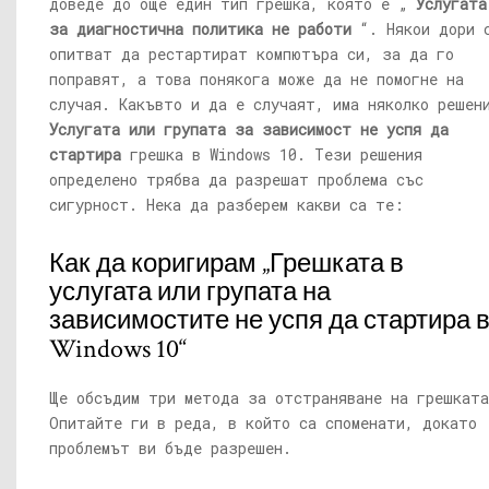
доведе до още един тип грешка, която е „
Услугата
за диагностична политика не работи
“. Някои дори 
опитват да рестартират компютъра си, за да го
поправят, а това понякога може да не помогне на
случая. Какъвто и да е случаят, има няколко решен
Услугата или групата за зависимост не успя да
стартира
грешка в Windows 10. Тези решения
определено трябва да разрешат проблема със
сигурност. Нека да разберем какви са те:
Как да коригирам „Грешката в
услугата или групата на
зависимостите не успя да стартира 
Windows 10“
Ще обсъдим три метода за отстраняване на грешката
Опитайте ги в реда, в който са споменати, докато
проблемът ви бъде разрешен.