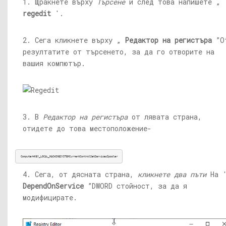
1. Щракнете върху
Търсене
и след това напишете „
regedit
'.
2. Сега кликнете върху „
Редактор на регистъра
”О
резултатите от търсенето, за да го отворите на
вашия компютър.
3. В
Редактор на регистъра
от лявата страна,
отидете до това местоположение-
ComputerHKEY_LOCAL_MACHINESYSTEMCurrentControlSetServicesSpooler
4. Сега, от дясната страна,
кликнете два пъти
На 
DependOnService
”DWORD стойност, за да я
модифицирате.