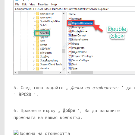
5. След това задайте „
Данни за стойността:
' да 
'
RPCSS
'.
6. Щракнете върху „
Добре
”, За да запазите
промяната на вашия компютър.