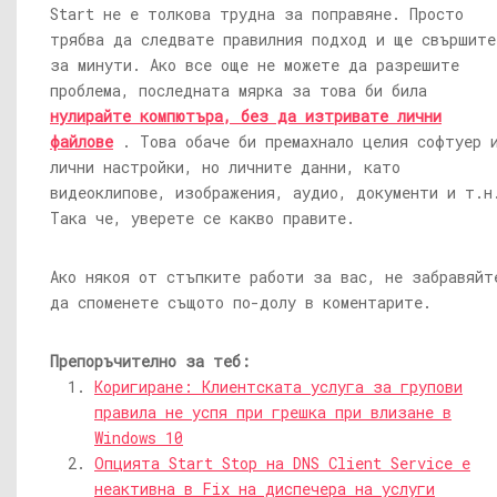
Start не е толкова трудна за поправяне. Просто
трябва да следвате правилния подход и ще свършите
за минути. Ако все още не можете да разрешите
проблема, последната мярка за това би била
нулирайте компютъра, без да изтривате лични
файлове
. Това обаче би премахнало целия софтуер 
лични настройки, но личните данни, като
видеоклипове, изображения, аудио, документи и т.н
Така че, уверете се какво правите.
Ако някоя от стъпките работи за вас, не забравяйт
да споменете същото по-долу в коментарите.
Препоръчително за теб:
Коригиране: Клиентската услуга за групови
правила не успя при грешка при влизане в
Windows 10
Опцията Start Stop на DNS Client Service е
неактивна в Fix на диспечера на услуги