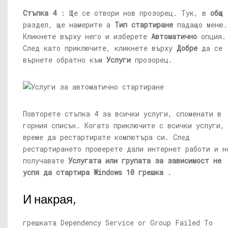
Стъпка 4
: Ще се отвори нов прозорец. Тук, в
общ
раздел, ще намерите a
Тип стартиране
падащо меню.
Кликнете върху него и изберете
Автоматично
опция.
След като приключите, кликнете върху
Добре
да се
върнете обратно към
Услуги
прозорец.
Повторете стъпка 4 за всички услуги, споменати в
горния списък. Когато приключите с всички услуги,
време да рестартирате компютъра си. След
рестартирането проверете дали интернет работи и н
получавате
Услугата или групата за зависимост не
успя да стартира Windows 10 грешка
.
И накрая,
грешката Dependency Service or Group Failed To