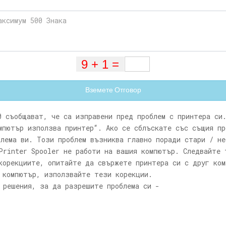
Вземете Отговор
0 съобщават, че са изправени пред проблем с принтера си
мпютър използва принтер“. Ако се сблъскате със същия пр
блема ви. Този проблем възниква главно поради стари / не
Printer Spooler не работи на вашия компютър. Следвайте 
корекциите, опитайте да свържете принтера си с друг ком
 компютър, използвайте тези корекции.
 решения, за да разрешите проблема си -