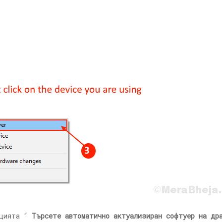
пцията “
Търсете автоматично актуализиран софтуер на др