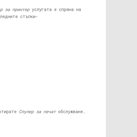
р за принтер
услугата е спряна на
следните стъпки-
ртирате
Спулер за печат
обслужване.