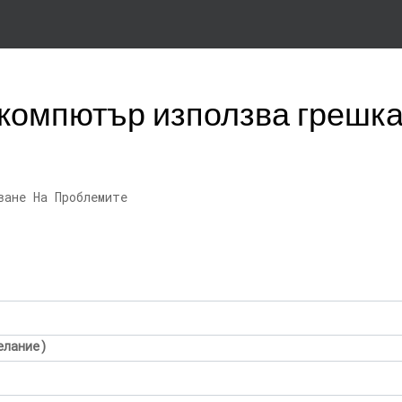
 компютър използва грешка
ване На Проблемите
елание)