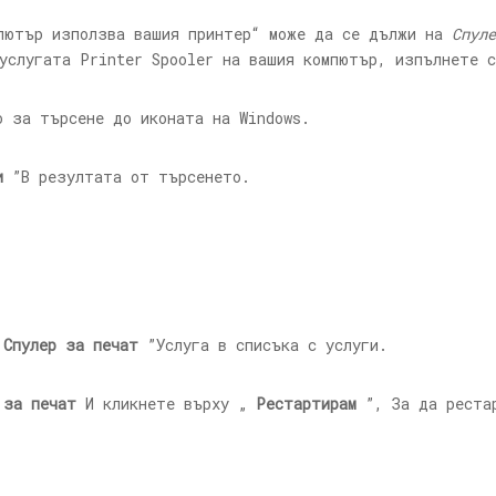
мпютър използва вашия принтер“ може да се дължи на
Спуле
услугата Printer Spooler на вашия компютър, изпълнете 
 за търсене до иконата на Windows.
и
”В резултата от търсенето.
„
Спулер за печат
”Услуга в списъка с услуги.
 за печат
И кликнете върху „
Рестартирам
”, За да реста