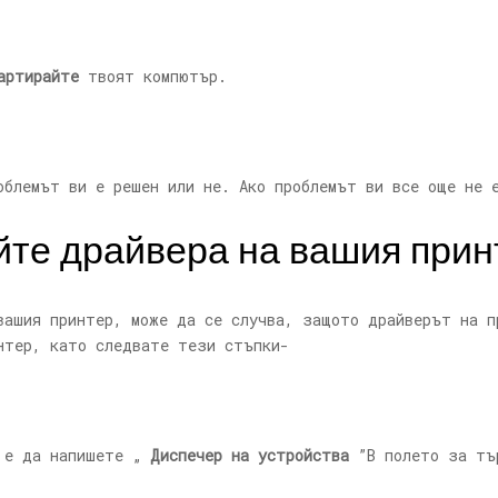
артирайте
твоят компютър.
облемът ви е решен или не. Ако проблемът ви все още не 
айте драйвера на вашия прин
вашия принтер, може да се случва, защото драйверът на п
нтер, като следвате тези стъпки-
, е да напишете „
Диспечер на устройства
”В полето за тъ