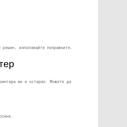
е решен, използвайте поправките.
тер
ринтера ви е остарял. Можете да
рсене.