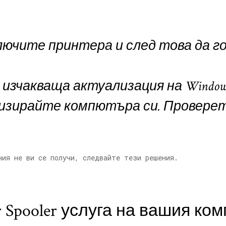
ключите принтера и след това да 
 изчакваща актуализация на Window
лизирайте компютъра си. Провере
ния не ви се получи, следвайте тези решения.
ter Spooler услуга на вашия к