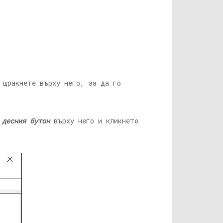
 щракнете върху него, за да го
 десния бутон
върху него и кликнете