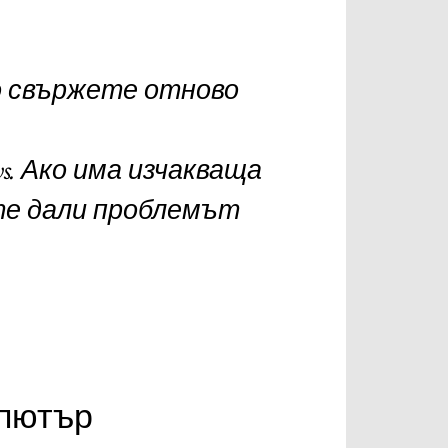
го свържете отново
s. Ако има изчакваща
те дали проблемът
омпютър