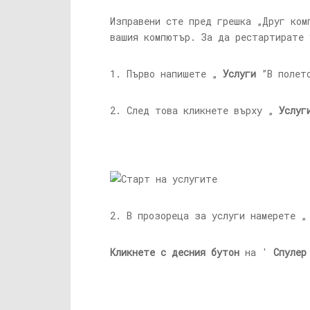
Изправени сте пред грешка „Друг ко
вашия компютър. За да рестартирате 
1. Първо напишете „
Услуги
”В полето
2. След това кликнете върху „
Услуг
2. В прозореца за услуги намерете 
Кликнете с десния бутон
на '
Спулер