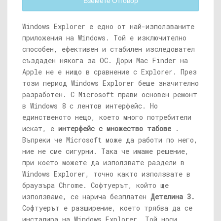
Вземете Отговор
Windows Explorer е едно от най-използваните
приложения на Windows. Той е изключително
способен, ефективен и стабилен изследовател
създаден някога за ОС. Дори Mac Finder на
Apple не е нищо в сравнение с Explorer. През
този период Windows Explorer беше значително
разработен. С Microsoft прави основен ремонт
в Windows 8 с лентов интерфейс. Но
единственото нещо, което много потребители
искат, е
интерфейс с множество табове
.
Въпреки че Microsoft може да работи по него,
ние не сме сигурни. Така че имаме решение,
при което можете да използвате раздели в
Windows Explorer, точно както използвате в
браузъра Chrome. Софтуерът, който ще
използваме, се нарича безплатен
Детелина 3.
Софтуерът е разширение, което трябва да се
инсталира на Windows Explorer. Той носи