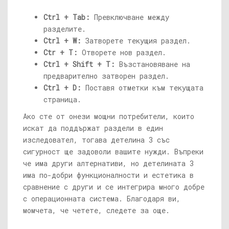
Ctrl + Tab:
Превключване между
разделите.
Ctrl + W:
Затворете текущия раздел.
Ctr + T:
Отворете нов раздел.
Ctrl + Shift + T:
Възстановяване на
предварително затворен раздел.
Ctrl + D:
Поставя отметки към текущата
страница.
Ако сте от онези мощни потребители, които
искат да поддържат раздели в един
изследовател, тогава детелина 3 със
сигурност ще задоволи вашите нужди. Въпреки
че има други алтернативи, но детелината 3
има по-добри функционалности и естетика в
сравнение с други и се интегрира много добре
с операционната система. Благодаря ви,
момчета, че четете, следете за още.