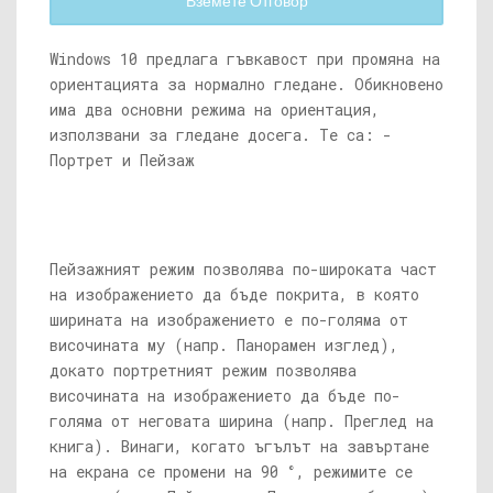
Вземете Отговор
Windows 10 предлага гъвкавост при промяна на
ориентацията за нормално гледане. Обикновено
има два основни режима на ориентация,
използвани за гледане досега. Те са: -
Портрет и Пейзаж
Пейзажният режим позволява по-широката част
на изображението да бъде покрита, в която
ширината на изображението е по-голяма от
височината му (напр. Панорамен изглед),
докато портретният режим позволява
височината на изображението да бъде по-
голяма от неговата ширина (напр. Преглед на
книга). Винаги, когато ъгълът на завъртане
на екрана се промени на 90 °, режимите се