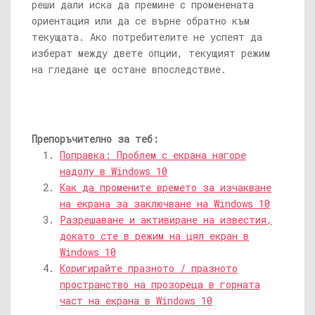
реши дали иска да премине с променената
ориентация или да се върне обратно към
текущата. Ако потребителите не успеят да
изберат между двете опции, текущият режим
на гледане ще остане впоследствие.
Препоръчително за теб:
Поправка: Проблем с екрана нагоре
надолу в Windows 10
Как да промените времето за изчакване
на екрана за заключване на Windows 10
Разрешаване и активиране на известия,
докато сте в режим на цял екран в
Windows 10
Коригирайте празното / празното
пространство на прозореца в горната
част на екрана в Windows 10