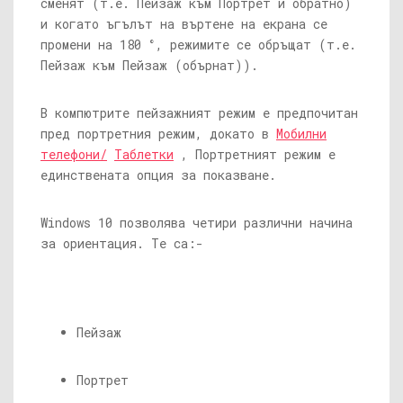
сменят (т.е. Пейзаж към Портрет и обратно)
и когато ъгълът на въртене на екрана се
промени на 180 °, режимите се обръщат (т.е.
Пейзаж към Пейзаж (обърнат)).
В компютрите пейзажният режим е предпочитан
пред портретния режим, докато в
Мобилни
телефони/
Таблетки
, Портретният режим е
единствената опция за показване.
Windows 10 позволява четири различни начина
за ориентация. Те са:-
Пейзаж
Портрет