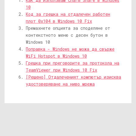
Как да използвам Charm Share в Windows
10
Код за грешка на отдалечен работен
плот 0x104 в Windows 10 Fix
Премахнете опцията за споделяне от
контекстното меню с десен бутон в
Windows 10
Поправка - Windows не можа да свърже
WiFi Hotspot в Windows 10
Грешка при преговорите за протокола на
TeamViewer при Windows 10 Fix
[Решено] Отдалеченият компютър изисква
удостоверяване на ниво мрежа