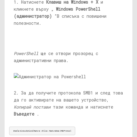
1. Натиснете
Клавиш на Windows + X
и
кликнете върху „
Windows PowerShell
(администратор)
”В списъка с повишени
полезности.
PowerShell
ще се отвори прозорец с
административни права.
2. За да получите протокола SMB1 и след това
да го активирате на вашето устройство,
Копирай постави
тази команда и натиснете
Въведете
.
Enable-WindowsOptionalFeature -Online -FeatureName SMB1Protocol