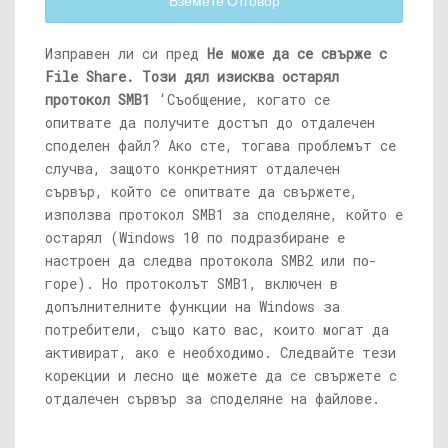
Вземете Отговор
Изправен ли си пред
Не може да се свърже с
File Share. Този дял изисква остарял
протокол SMB1
‘Съобщение, когато се
опитвате да получите достъп до отдалечен
споделен файл? Ако сте, тогава проблемът се
случва, защото конкретният отдалечен
сървър, който се опитвате да свържете,
използва протокол SMB1 за споделяне, който е
остарял (Windows 10 по подразбиране е
настроен да следва протокола SMB2 или по-
горе). Но протоколът SMB1, включен в
допълнителните функции на Windows за
потребители, също като вас, които могат да
активират, ако е необходимо. Следвайте тези
корекции и лесно ще можете да се свържете с
отдалечен сървър за споделяне на файлове.